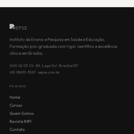
Instituto de Ensino e Pesquisa em Saúde e Educação.
Formação pós-graduada com rigor científico e excelência
clínica em Brasília.
SHIS QI 05 Ch. 85, Lago Sul · Brasília/DF
(61) 98613-3567 · iepse.com.br
PÁGINAS
Home
Cursos
Quem Somos
Revista IMPI
Contato